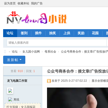
设为首页
收藏本站
我的广告
论坛
签到
插件
抽奖
上供
奖励
花园
»
论坛
›
女儿国小说网
›
母系社会
›
公众号商务合作：接文章/广告投放/产品
《
发新帖
女
公众号商务合作：接文章/广告投放
查看:
910
|
回复:
1
儿
国
龙飞电脑工作室
发表于 2025-3-27 07:02:22
|
显示全部楼
小
说
离线
网
打卡等级：女儿国探花
》