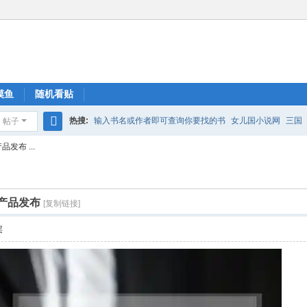
摸鱼
随机看贴
热搜:
输入书名或作者即可查询你要找的书
女儿国小说网
三国
帖子
搜
发布 ...
索
/产品发布
[复制链接]
层