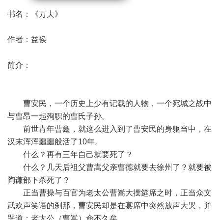
书名：《万夫》
作者：益侯
简介：
曹安民，一个历史上少有记载的人物，一个宛城之战中
与曹昂一起殉职的曹氏子孙。
前世青年曹鑫，就这么进入到了曹安民的身躯当中，在
汉末浑浑噩噩般活了10年。
什么？再有三年自己就要死了？
什么？几天后祖父曹嵩父亲曹德就要去徐州了？就要被
陶谦部下杀死了？
正当曹操与百官为老太公曹嵩大摆筵席之时，正当众文
武欢声笑语的刹那，曹安民却是在宴席中突然放声大哭，并
哭道：老太公（曹嵩）命不久矣。