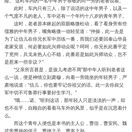
险。”这时车内的一名中年男子恭敬的向一旁的老者说着。
此时，车内只有三人，除了说话的这中年男子，以及一
个气度不凡的老人，车中还有一个年约十八岁的青年男子。
这时，老者原本眯起的双眼略微松动，看了看身旁有些
儒雅的中年男子，嘴角略微一动轻笑道：“仲操，此一去是
为了让信儿在你兄长军中历练一番，而我们还要回泰山华县
老家安居，何必要如此兴师动众呢？呵呵，你兄长此番平定
了兖州，兵戈未热人心不稳，此番若是如此兴师动众，岂不
是惹来一些非议？”
“父亲所言甚是，是孩儿考虑不周”那中年人听到老者这
么一说，便是神情立刻肃穆，向着一旁跪坐的年轻男子，严
肃地说道：“信儿，你也要牢记你祖父的话。此一去你叔父
军中切不可鲁莽行事要好生学习。”
“哦……诺。”听到这话，那年轻人只是淡淡的一声，却
也不在乎，自顾自的看着马车外的风景，似乎是在沉思着什
么。
而这个青年人便也是本书的主人公，曹信，曹安民。魏
武帝曹操的侄子，曹德之子，曹嵩之孙。