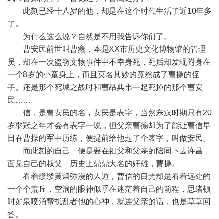
此刻已经十八岁的他，却是在这个时代生活了近10年多
了。
为什么这么说？自然是不用我告诉你们了。
曹安民前世叫曹鑫，本是XX市历史文化博物馆的管理
员，却在一次盗窃文物事件中不幸身死，死后却发现附身在
一个8岁的小童身上，而且莫名其妙的竟然成了曹操的侄
子。还是那个宛城之战时和曹昂典韦一起死掉的那个曹安
民……
信，是曹安民的名，安民是表字，当然东汉时期只有20
岁弱冠之年才会有表字一说，但父亲曹德却为了能让曹信早
日在曹操的军中历练，便提前给他起了个表字，叫做安民。
而此刻的自己，便是要在祖父和父亲的陪同下去许昌，
面见自己的叔父，历史上鼎鼎大名的奸雄，曹操。
看着缕缕黄烟弥漫的大道，曹信的目光却是看着远处的
一个个荒丘，空洞的眼神似乎在迷茫着自己的前程，思绪顿
时如泉喷涌帮扰乱者他的心神，就连父亲的话，也是草草回
答。