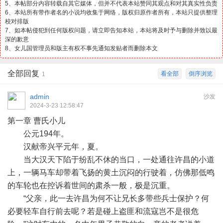
5、本帖部分内容转载自其它媒体，但并不代表本站赞同其观点和对其真实性负责
6、本站所有带作者名的小说均收集于网络，版权归原作者所有，本站只提供整理
校对排版
7、如本帖侵犯到任何版权问题，请立即告知本站，本站将及时予与删除并致以最
深的歉意
8、女儿国管理员和版主有权不事先通知发贴者而删除本文
全部回复
看全部
倒序浏览
1
admin
沙发
2024-3-23 12:58:47
第一章 曹氏小儿
公元194年。
汉献帝兴平元年，夏。
当大汉天下陷于纷乱不休的当口，一处通往许昌的小道
上，一辆马车却带着飞扬的黄土沉闷的行驶着，仿佛那低鸣
的车轮也在控诉着世间的肃杀一般，极是沉重。
“父亲，此一去许昌为何不让兄长多带些兵士保护？何
必要轻车自行前去呢？若是碰上盗匪和流寇岂不是很危