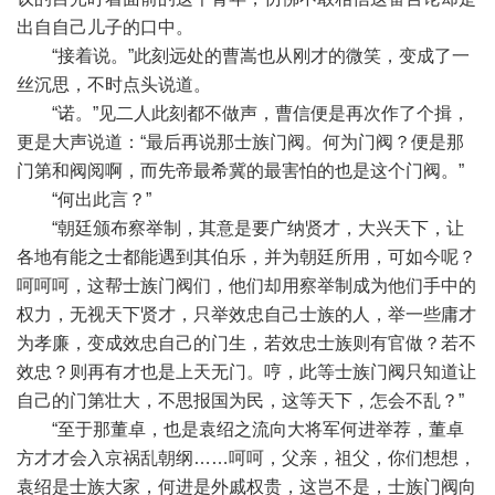
出自自己儿子的口中。
“接着说。”此刻远处的曹嵩也从刚才的微笑，变成了一
丝沉思，不时点头说道。
“诺。”见二人此刻都不做声，曹信便是再次作了个揖，
更是大声说道：“最后再说那士族门阀。何为门阀？便是那
门第和阀阅啊，而先帝最希冀的最害怕的也是这个门阀。”
“何出此言？”
“朝廷颁布察举制，其意是要广纳贤才，大兴天下，让
各地有能之士都能遇到其伯乐，并为朝廷所用，可如今呢？
呵呵呵，这帮士族门阀们，他们却用察举制成为他们手中的
权力，无视天下贤才，只举效忠自己士族的人，举一些庸才
为孝廉，变成效忠自己的门生，若效忠士族则有官做？若不
效忠？则再有才也是上天无门。哼，此等士族门阀只知道让
自己的门第壮大，不思报国为民，这等天下，怎会不乱？”
“至于那董卓，也是袁绍之流向大将军何进举荐，董卓
方才才会入京祸乱朝纲……呵呵，父亲，祖父，你们想想，
袁绍是士族大家，何进是外戚权贵，这岂不是，士族门阀向