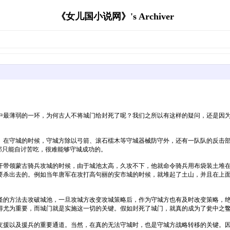
《女儿国小说网》's Archiver
中最薄弱的一环，为何古人不将城门给封死了呢？我们之所以有这样的疑问，还是因
。在守城的时候，守城方除以弓箭、滚石檑木等守城器械防守外，还有一队队的反击
那只能自讨苦吃，很难能够守城成功的。
汗带领蒙古骑兵攻城的时候，由于城池太高，久攻不下，他就命令骑兵用布袋装土堆
要杀出去的。例如当年唐军在攻打高句丽的安市城的时候，就堆起了土山，并且在上
怪的方法去攻破城池，一旦攻城方改变攻城策略后，作为守城方也有及时改变策略，
得尤为重要，而城门就是实施这一切的关键。假如封死了城门，就真的成为了瓮中之
支援以及援兵的重要通道。当然，在真的无法守城时，也是守城方战略转移的关键。