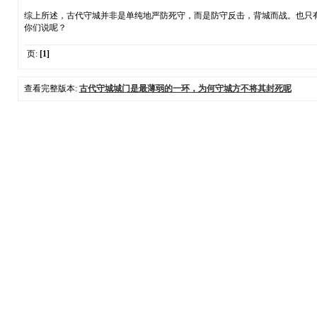
综上所述，古代守城并非是单纯地严防死守，而是防守反击，背城而战。也只
你们说呢？
页:
[1]
查看完整版本:
古代守城城门是最薄弱的一环，为何守城方不将其封死呢