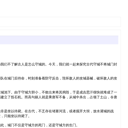
为我们不了解古人是怎么守城的。今天，我们就一起来探究古代守城不将城门封
部队在城门后待命，时刻准备着防守反击，毁坏敌人的攻城器械，破坏敌人的攻
在城池下。由于守城方胆小，不敢出来将其捣毁，于是成吉思汗很快就堆成了一
面建立了投石机。而高句丽人就是乘唐军不备，从城中杀出，占领了土山，令唐
绝非是坐以待毙。在古代，不乏存在堵塞河流，或者掘开大坝，放水灌城的战
鳖，只能坐以待毙了。
因此，城门不仅是守城方的死门，还是守城方的生门。