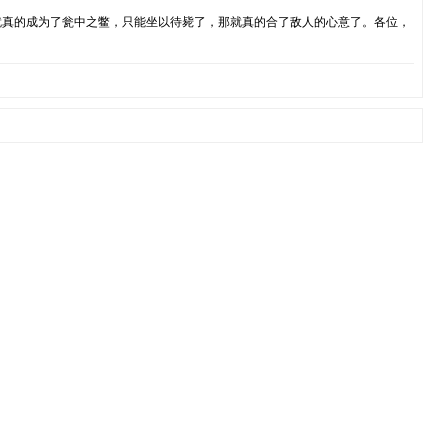
就真的成为了瓮中之鳖，只能坐以待毙了，那就真的合了敌人的心意了。各位，