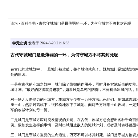
论坛
›
百科全书
› 古代守城城门是最薄弱的一环，为何守城方不将其封死呢
学无止境
发表于 2024-3-20 21:16:33
古代守城城门是最薄弱的一环，为何守城方不将其封死呢
在古代的攻城战中，一旦城门被攻破，整个城池就完了。既然城门是城池防御
死的原因。
一是在古代的守城之战中，城门除了防御的作用外，同时具备实施反击的功能
城计划。“最好的防御就是进攻”，如果只是单纯的防御，不伺机杀出城的话，
对于缺乏反击能力的守城方，攻城方至少有一万种方法玩死他们。例如成吉思
座土山，然后居高临下，很轻松地攻下了城池。面对敌方利用土山攻城，一定
军的攻城计划功亏一篑。
二是城门是守城方应对突发情况的关键。在古代，攻城方总会想出各种千奇百
例。假如发生这样的事情，及时出城阻止敌人的淹城计划，或者及时转移都显
三、城门是守城方重要的生命通道，万万不可以将其封死。城门是守城方物资